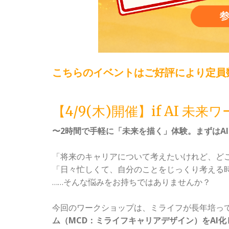
こちらのイベントはご好評により定員
【4/9(木)開催】if AI 未
〜2時間で手軽に「未来を描く」体験。まずはA
「将来のキャリアについて考えたいけれど、ど
「日々忙しくて、自分のことをじっくり考える
……そんな悩みをお持ちではありませんか？
今回のワークショップは、ミライフが長年培っ
ム（MCD：ミライフキャリアデザイン）をAI化し